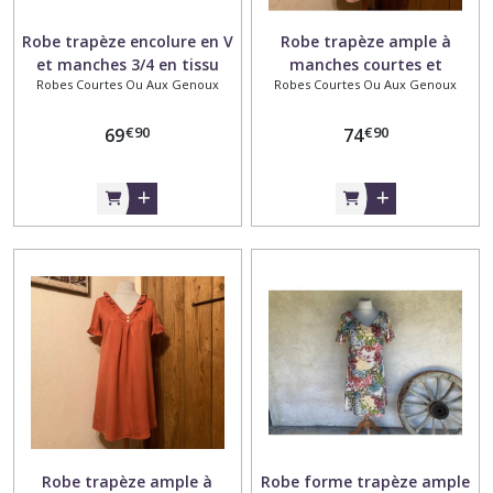
Robe trapèze encolure en V
Robe trapèze ample à
et manches 3/4 en tissu
manches courtes et
Robes Courtes Ou Aux Genoux
Robes Courtes Ou Aux Genoux
satin de coton
encolure ronde, réalisée
dans un tissu twill tencel
€
90
€
90
69
couleur vieux rose
74
Robe trapèze ample à
Robe forme trapèze ample