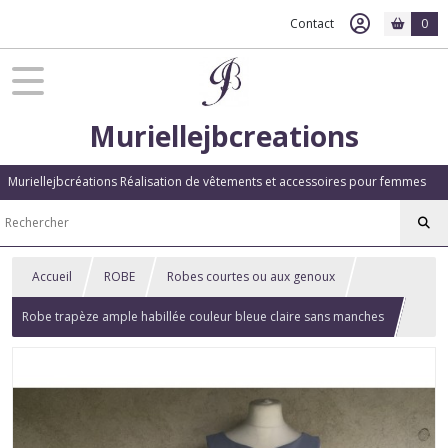
Contact
0
Muriellejbcreations
Muriellejbcréations Réalisation de vêtements et accessoires pour femmes
Accueil
ROBE
Robes courtes ou aux genoux
Robe trapèze ample habillée couleur bleue claire sans manches