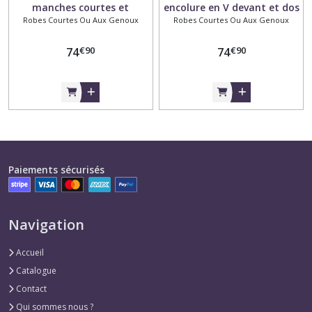
manches courtes et
encolure en V devant et dos
Robes Courtes Ou Aux Genoux
Robes Courtes Ou Aux Genoux
encolure en V, réalisée dans
à manches courtes, en
un tissu twill tencel
viscose à fleurs doublée
€
90
€
90
74
voile de coton
74
Paiements sécurisés
Navigation
Accueil
Catalogue
Contact
Qui sommes nous ?