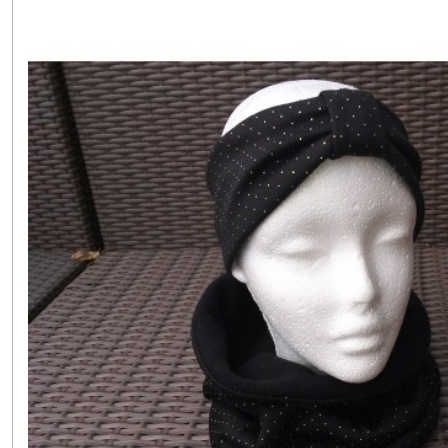
bandanas
(2)
Afficher
les
résultats