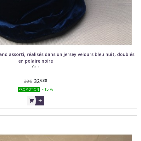
 assorti, réalisés dans un jersey velours bleu nuit, doublés
en polaire noire
Cols
€
30
32
38
€
-
15
%
PROMOTION