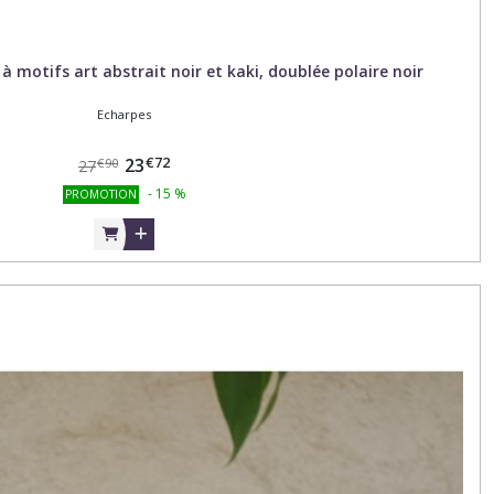
 motifs art abstrait noir et kaki, doublée polaire noir
Echarpes
€
72
23
€
90
27
-
15
%
PROMOTION