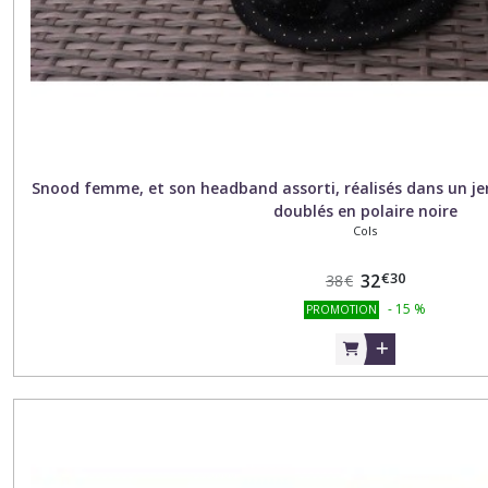
Snood femme, et son headband assorti, réalisés dans un jer
doublés en polaire noire
Cols
€
30
32
38
€
-
15
%
PROMOTION