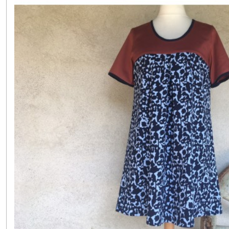
(4)
FOULARDS
ÉCHARPES
COLS
(16)
Afficher
les
résultats