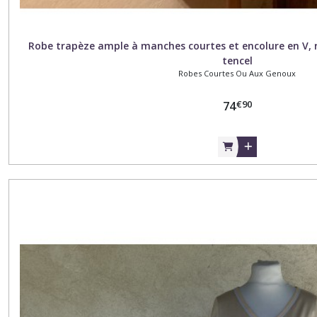
Robe trapèze ample à manches courtes et encolure en V, ré
tencel
Robes Courtes Ou Aux Genoux
€
90
74