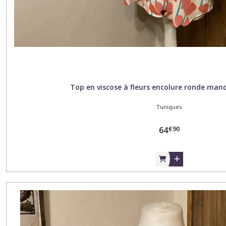
Top en viscose à fleurs encolure ronde man
Tuniques
€
90
64