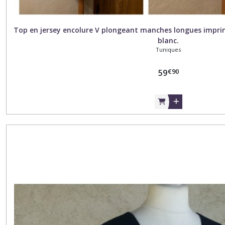
Top en jersey encolure V plongeant manches longues impri
blanc.
Tuniques
€
90
59