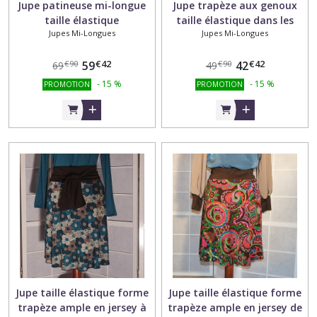
Jupe patineuse mi-longue
Jupe trapèze aux genoux
taille élastique
taille élastique dans les
Jupes Mi-Longues
Jupes Mi-Longues
tons noir, vert et blanc
€
42
€
42
59
42
€
90
€
90
69
49
-
15
%
-
15
%
PROMOTION
PROMOTION
Jupe taille élastique forme
Jupe taille élastique forme
trapèze ample en jersey à
trapèze ample en jersey de