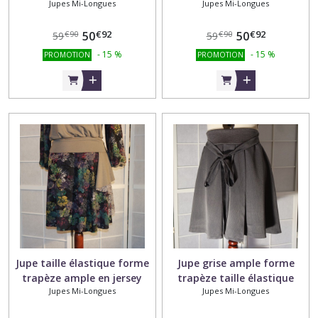
Jupes Mi-Longues
Jupes Mi-Longues
fleurs
laine multicolore
€
92
€
92
50
50
€
90
€
90
59
59
-
15
%
-
15
%
PROMOTION
PROMOTION
Jupe taille élastique forme
Jupe grise ample forme
trapèze ample en jersey
trapèze taille élastique
Jupes Mi-Longues
Jupes Mi-Longues
Milano et dentelle