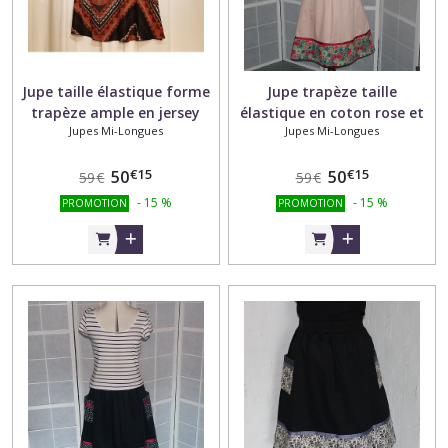
Jupe taille élastique forme
Jupe trapèze taille
trapèze ample en jersey
élastique en coton rose et
Jupes Mi-Longues
Jupes Mi-Longues
dans les tons orange, noir
tissu coton motifs fleurs
et marron
multicolores
€
15
€
15
50
50
59
€
59
€
-
15
%
-
15
%
PROMOTION
PROMOTION