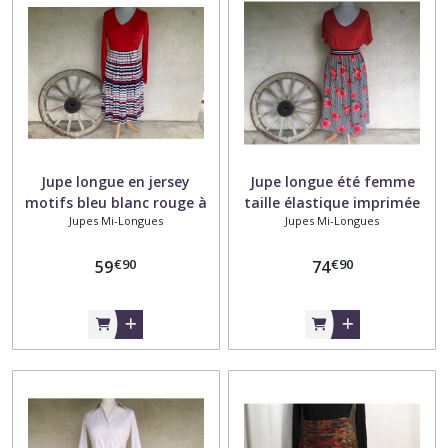
Afficher
les
résultats
Jupe longue en jersey
Jupe longue été femme
motifs bleu blanc rouge à
taille élastique imprimée
Jupes Mi-Longues
Jupes Mi-Longues
taille élastique
fleurs rouge sur fond
rayures bleu et blanc
€
90
€
90
59
74