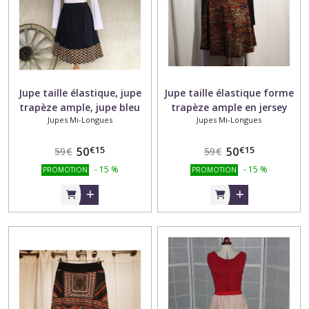
Jupe taille élastique, jupe
Jupe taille élastique forme
trapèze ample, jupe bleu
trapèze ample en jersey
Jupes Mi-Longues
Jupes Mi-Longues
marine style rétro chic
multicolore au couleurs
automnales
€
15
€
15
50
50
59
€
59
€
-
15
%
-
15
%
PROMOTION
PROMOTION