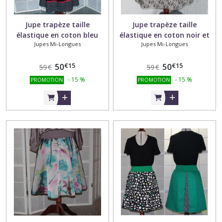
Jupe trapèze taille
Jupe trapèze taille
élastique en coton bleu
élastique en coton noir et
Jupes Mi-Longues
Jupes Mi-Longues
marine et tissu coton
tissu coton fleurs noires sur
motifs cygnes blancs sur
fond beige
€
15
€
15
fond bleu marine
50
50
59
€
59
€
-
15
%
-
15
%
PROMOTION
PROMOTION