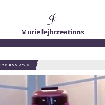
Muriellejbcreations
tes en tissus 100% coton