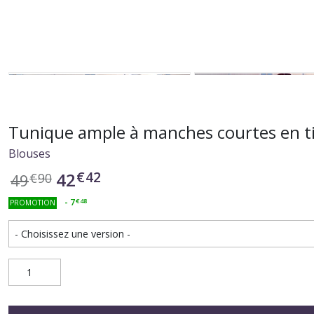
Tunique ample à manches courtes en t
Blouses
€
42
42
49
€
90
-
7
€
48
PROMOTION