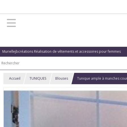
Muriellejbcréations Réalisation de vêtements et accessoires pour femmes
Accueil
TUNIQUES
Blouses
Tunique ample à manches cour