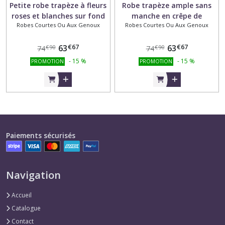
Petite robe trapèze à fleurs
Robe trapèze ample sans
roses et blanches sur fond
manche en crêpe de
Robes Courtes Ou Aux Genoux
Robes Courtes Ou Aux Genoux
noir ou rose à manches
polyester blanc avec motifs
courtes en tissu coton et lin
multicolores dans les tons
€
67
€
67
63
jaune, rose et bleu
63
€
90
€
90
74
74
-
15
%
-
15
%
PROMOTION
PROMOTION
Paiements sécurisés
Navigation
Accueil
Catalogue
Contact