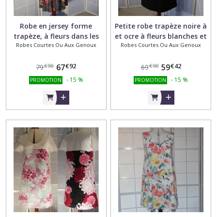
Robe en jersey forme
Petite robe trapèze noire à
trapèze, à fleurs dans les
et ocre à fleurs blanches et
Robes Courtes Ou Aux Genoux
Robes Courtes Ou Aux Genoux
tons gris, rouge et rose,
roses pâles à manches
manches 3/4
courtes en tissu coton taille
€
92
€
42
67
40
59
€
90
€
90
79
69
-
15
%
-
15
%
PROMOTION
PROMOTION