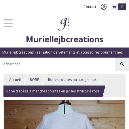
Contact
0
Muriellejbcreations
Muriellejbcréations Réalisation de vêtements et accessoires pour femmes
Accueil
ROBE
Robes courtes ou aux genoux
Robe trapèze à manches courtes en Jersey structuré rose