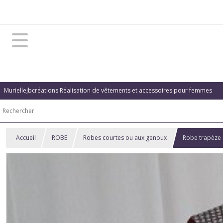
Muriellejbcréations Réalisation de vêtements et accessoires pour femmes
Accueil
ROBE
Robes courtes ou aux genoux
Robe trapèze 