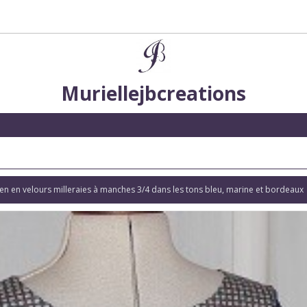
Muriellejbcreations
en en velours milleraies à manches 3/4 dans les tons bleu, marine et bordeaux