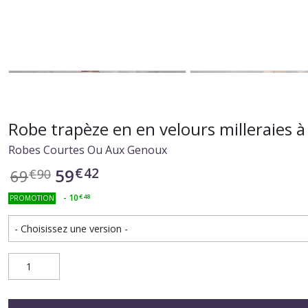
Robe trapèze en en velours milleraies 
Robes Courtes Ou Aux Genoux
€
42
59
69
€
90
-
10
€
48
PROMOTION