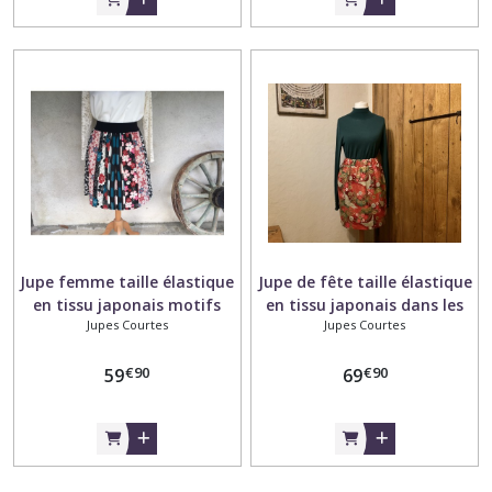
Jupe femme taille élastique
Jupe de fête taille élastique
en tissu japonais motifs
en tissu japonais dans les
Jupes Courtes
Jupes Courtes
géométriques et fleurs noir,
tons rouge et vert
beige, bordeaux et bleu
€
90
€
90
59
69