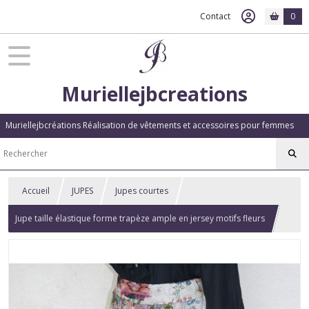
Contact
0
Muriellejbcreations
Muriellejbcréations Réalisation de vêtements et accessoires pour femmes
Accueil
JUPES
Jupes courtes
Jupe taille élastique forme trapèze ample en jersey motifs fleurs